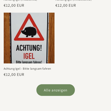
Normaler
€12,00 EUR
Normaler
€12,00 EUR
Preis
Preis
Achtung Igel - Bitte langsam fahren
Normaler
€12,00 EUR
Preis
Alle anzeigen