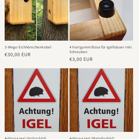
3-Wege-Eichhörnchenkobel
4 Hartgummifüsse für Igelhäuser inkl.
Schrauben
Normaler
€30,00 EUR
Normaler
€3,00 EUR
Preis
Preis
Achtung Igel (Holzschild)
Achtung Igel (Metallschild)